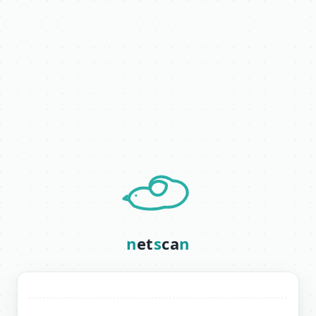
n
et
s
ca
n