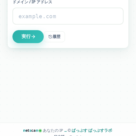
ドメイン / IP アドレス
実行
履歴
n
et
s
ca
n
·
あなたの IP
·
©
ぱっぷす
·
ぱっぷすラボ
·
…